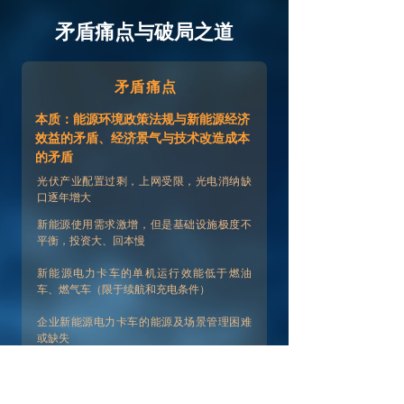
矛盾痛点与破局之道
矛盾痛点
本质：能源环境政策法规与新能源经济
效益的矛盾、经济景气与技术改造成本
的矛盾
光伏产业配置过剩，上网受限，光电消纳缺
口逐年增大
新能源使用需求激增，但是基础设施极度不
平衡，投资大、回本慢
新能源电力卡车的单机运行效能低于燃油
车、燃气车（限于续航和充电条件）
企业新能源电力卡车的能源及场景管理困难
或缺失
破局之道